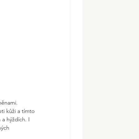
měnami. 
i kůži a tímto 
a hýždích. I 
ných 