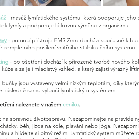
náž
 - 
masáž lymfatického systému, která podporuje jeho 
 tok lymfy a podporuje látkovou výměnu v organismu.
avy
 - pomocí přístroje EMS Zero dochází současně k bud
ě kompletního posílení vnitřního stabilizačního systému
ting
 - po ošetření dochází k přirozené tvorbě nového kol
že a za její mladistvý vzhled, a který zajistí výrazný lift
é buňky jsou vystaveny velmi nízkým teplotám, díky který
 je následně samo vyloučí lymfatickým systémem
etření naleznete v našem 
ceníku
.
t na správnou životosprávu. Nezapomínejte na pravideln
rocházky, běh, jízda na kole, plavání nebo jóga. Nezapomí
inu a hlídejte si pitný režim. Lymfatický systém můžete r