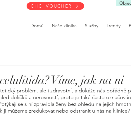
Objed
CHCI VOUCHER
Domů
Naše klinika
Služby
Trendy
celulitida? Víme, jak na ni
stetický problém, ale i zdravotní, a dokáže nás pořádně p
zhled dolíčků a nerovností, proto je také často označován
týkají se s ní zpravidla ženy bez ohledu na jejich hmotn
 jak ji můžeme zredukovat nebo odstranit u nás na klinice?