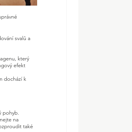
správné 
ování svalů a 
agenu, který 
ingový efekt
m dochází k 
ý pohyb. 
nejte na 
ozproudit také 