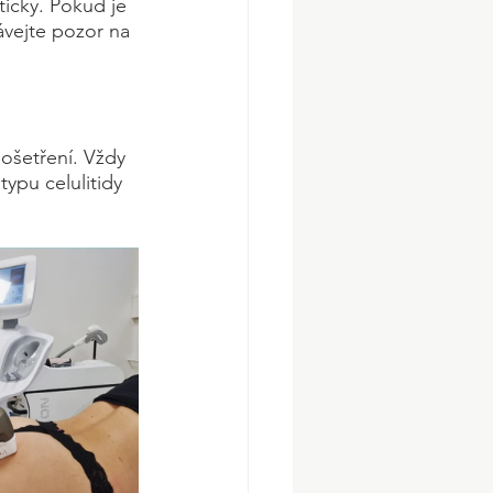
icky. Pokud je 
Dávejte pozor na 
ošetření. Vždy 
ypu celulitidy 