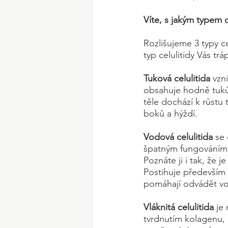
Víte, s jakým typem c
Rozlišujeme 3 typy ce
typ celulitidy Vás trá
Tuková celulitida 
vzn
obsahuje hodně tuků
těle dochází k růstu
boků a hýždí.
Vodová celulitida 
se 
špatným fungováním l
Poznáte ji i tak, že
Postihuje především s
pomáhají odvádět vod
Vláknitá celulitida 
je
tvrdnutím kolagenu, k