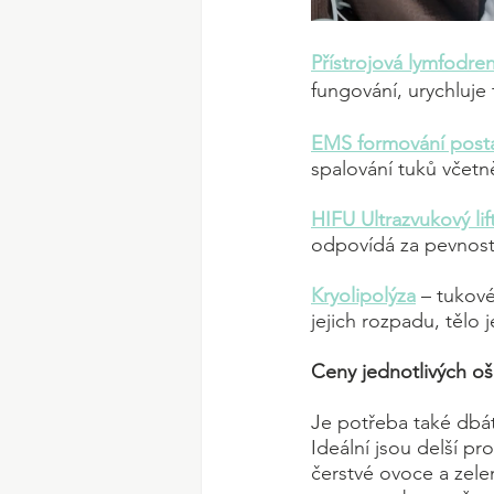
Přístrojová lymfodre
fungování, urychluje
EMS formování post
spalování tuků včetn
HIFU Ultrazvukový lif
odpovídá za pevnost ků
Kryolipolýza
 – tukov
jejich rozpadu, tělo
Ceny jednotlivých oš
Je potřeba také dbá
Ideální jsou delší p
čerstvé ovoce a zelen