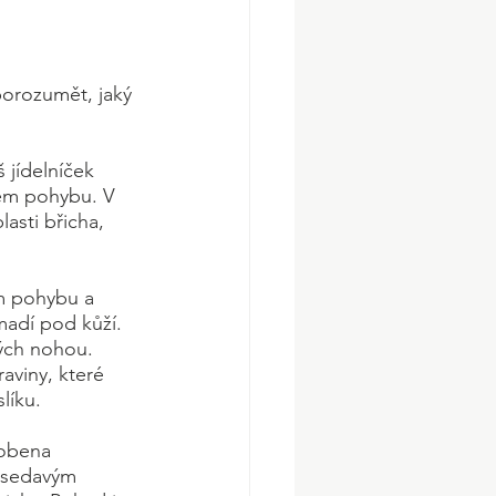
 porozumět, jaký 
 jídelníček 
em pohybu. V 
asti břicha, 
em pohybu a 
adí pod kůží. 
kých nohou. 
aviny, které 
líku.
sobena 
e sedavým 