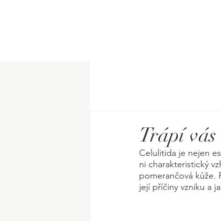
Trápí vás 
Celulitida je nejen e
ni charakteristický v
pomerančová kůže. Po
její příčiny vzniku a