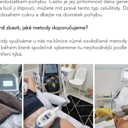
dostatkem pohybu. Často je její přítomnost dána genet
a bolí ji štípnutí, můžete mít právě tento typ celulitidy. 
 obsahem cukru a dbejte na dostatek pohybu. 
inně zbavit, jaké metody doporučujeme?
itidy využíváme u nás na klinice různé osvědčené metody 
 během které společně vybereme tu nejvhodnější podle t
tření týká.