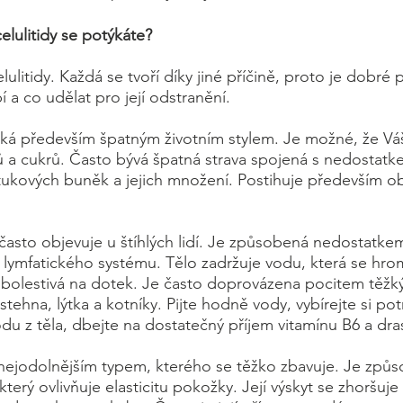
elulitidy se potýkáte?
lulitidy. Každá se tvoří díky jiné příčině, proto je dobré
pí a co udělat pro její odstranění.
iká především špatným životním stylem. Je možné, že Váš
 a cukrů. Často bývá špatná strava spojená s nedostatk
 tukových buněk a jejich množení. Postihuje především obl
často objevuje u štíhlých lidí. Je způsobená nedostatk
ymfatického systému. Tělo zadržuje vodu, která se hrom
 je bolestivá na dotek. Je často doprovázena pocitem těž
tehna, lýtka a kotníky. Pijte hodně vody, vybírejte si potr
u z těla, dbejte na dostatečný příjem vitamínu B6 a dras
 nejodolnějším typem, kterého se těžko zbavuje. Je způ
terý ovlivňuje elasticitu pokožky. Její výskyt se zhoršuj