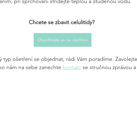
ím, při sprchování střídejte teplou a studenou vodu.
Chcete se zbavit celulitidy?
Objednejte se na ošetření
ý typ ošetření se objednat, rádi Vám poradíme. Zavolejte
bo nám na sebe zanechte 
kontakt
 se stručnou zprávou a