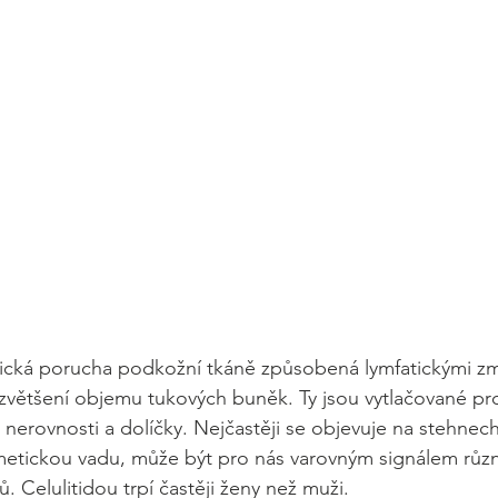
olická porucha podkožní tkáně způsobená lymfatickými z
zvětšení objemu tukových buněk. Ty jsou vytlačované prot
 nerovnosti a dolíčky. Nejčastěji se objevuje na stehnech 
metickou vadu, může být pro nás varovným signálem růz
 Celulitidou trpí častěji ženy než muži. 