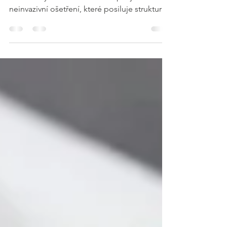
"Omezuje padání vlasů, obnovuje zdravé a
husté vlasy" Vlasová mezoterapie je
neinvazivní ošetření, které posiluje strukturu
vlasů,...