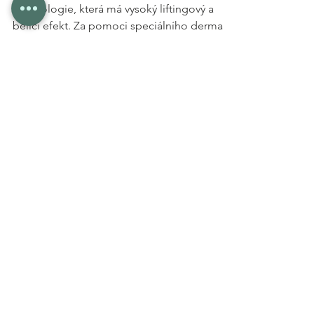
BB Glow
Při ošetření se využívá patentovaná
technologie, která má vysoký liftingový a
bělící efekt. Za pomoci speciálního derma
pera se do vrchní...