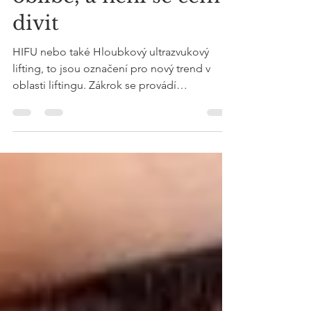
oblibě, a není se čemu
divit
HIFU nebo také Hloubkový ultrazvukový
lifting, to jsou označení pro nový trend v
oblasti liftingu. Zákrok se provádí
ultrazvukovou...