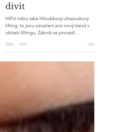
oblibě, a není se čemu
divit
HIFU nebo také Hloubkový ultrazvukový
lifting, to jsou označení pro nový trend v
oblasti liftingu. Zákrok se provádí
ultrazvukovou...