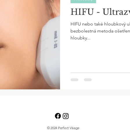
HIFU - Ultraz
HIFU nebo také hloubkový ultr
bezbolestná metoda ošetření p
hloubky...
© 2024 Perfect Visage