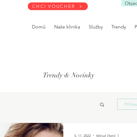
Objed
CHCI VOUCHER
Domů
Naše klinika
Služby
Trendy
Trendy & Novinky
Přihlá
5. 11. 2022
Minut čtení: 1