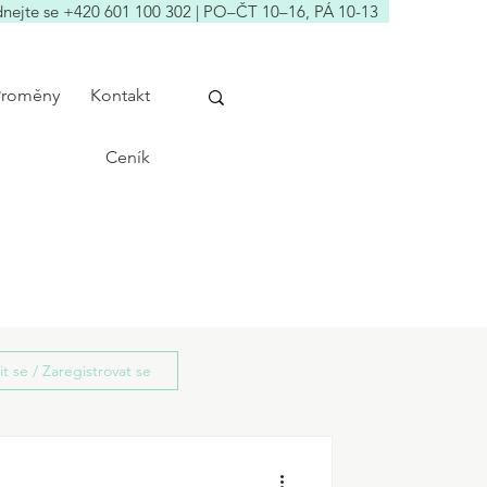
nejte se +420 601 100 302 | PO–ČT 10–16, PÁ 10-13
Proměny
Kontakt
Ceník
sit se / Zaregistrovat se