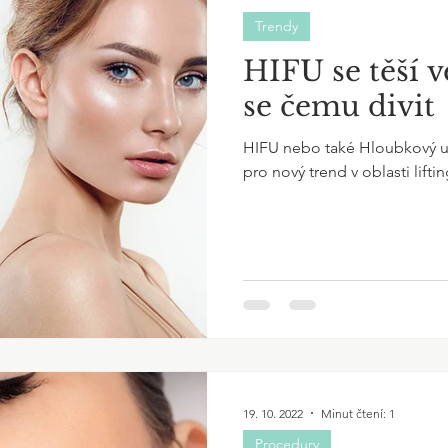
Trendy
HIFU se těší v
se čemu divit
HIFU nebo také Hloubkový ult
pro nový trend v oblasti lifti
19. 10. 2022
Minut čtení: 1
Procedury