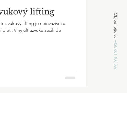
vukový lifting
Objednejte se
azvukový lifting je neinvazivní a
leti. Vlny ultrazvuku zacílí do
+420 601 100 302