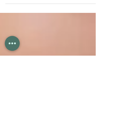
radiofrekvenci, aby zpevnila a omladila váš
obličej